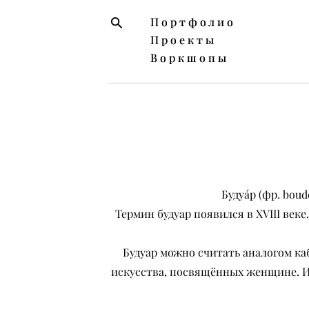
Портфолио
Портфолио
Проекты
Проекты
Воркшопы
Воркшопы
Будуа́р (фр. bo
Термин будуар появился в XVIII век
Будуар можно считать аналогом ка
искусства, посвящённых женщине. И