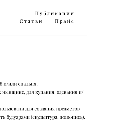
Публикации
Публикации
Статьи
Статьи
Прайс
Прайс
б и/или спальня.
х женщине, для купания, одевания и/
пользовали для создания предметов
 будуарами (скульптура, живопись).